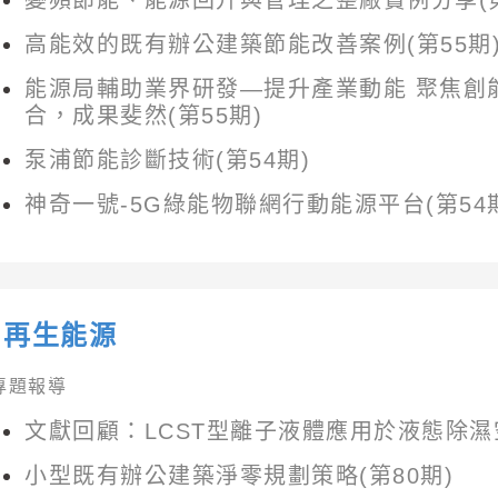
變頻節能、能源回升與管理之整廠實例分享(第
高能效的既有辦公建築節能改善案例(第55期
能源局輔助業界研發—提升產業動能 聚焦創
合，成果斐然(第55期)
泵浦節能診斷技術(第54期)
神奇一號-5G綠能物聯網行動能源平台(第54
再生能源
專題報導
文獻回顧：LCST型離子液體應用於液態除濕空
小型既有辦公建築淨零規劃策略(第80期)