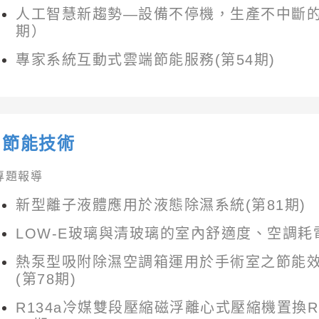
人工智慧新趨勢—設備不停機，生產不中斷的
期）
專家系統互動式雲端節能服務(第54期)
節能技術
專題報導
新型離子液體應用於液態除濕系統(第81期)
LOW-E玻璃與清玻璃的室內舒適度、空調耗電
熱泵型吸附除濕空調箱運用於手術室之節能效
(第78期)
R134a冷媒雙段壓縮磁浮離心式壓縮機置換R1