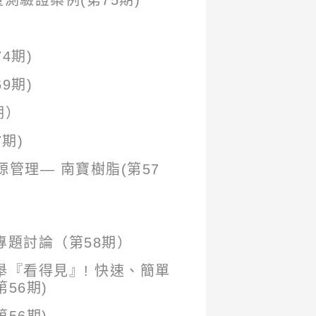
測驗證案例(第75期)
4期)
9期)
期）
期)
源管理— 南寶樹脂(第57
專題討論（第58期）
『看得見』! 快速、簡單
56期)