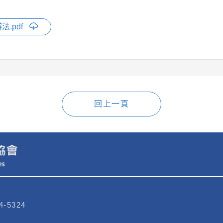
.pdf
回上一頁
4-5324