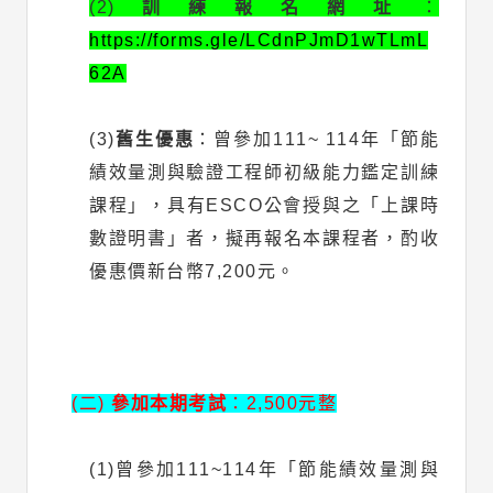
(2)
訓練報名網址
：
https://forms.gle/LCdnPJmD1wTLmL
62A
(3)
舊生優惠
：曾參加111~ 114年「節能
績效量測與驗證工程師初級能力鑑定訓練
課程」，具有ESCO公會授與之「上課時
數證明書」者，擬再報名本課程者，酌收
優惠價新台幣7,200元。
(二)
參加本期考試
：2,500元整
(1)曾參加111~114年「節能績效量測與