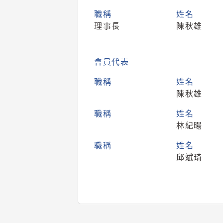
職稱
姓名
理事長
陳秋雄
會員代表
職稱
姓名
陳秋雄
職稱
姓名
林紀暘
職稱
姓名
邱斌琦